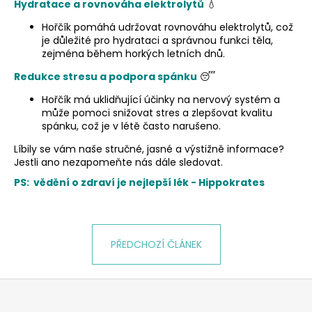
Hydratace a rovnováha elektrolytů
💧
a
Hořčík pomáhá udržovat rovnováhu elektrolytů, což
j
je důležité pro hydrataci a správnou funkci těla,
í
zejména během horkých letních dnů.
t
Redukce stresu a podpora spánku
😴
?
Hořčík má uklidňující účinky na nervový systém a
může pomoci snižovat stres a zlepšovat kvalitu
spánku, což je v létě často narušeno.
Líbily se vám naše stručné, jasné a výstižně informace?
HLEDAT
Jestli ano nezapomeňte nás dále sledovat.
PS: vědění o zdraví je nejlepší lék - Hippokrates
D
o
PŘEDCHOZÍ ČLÁNEK
p
o
r
Z
u
á