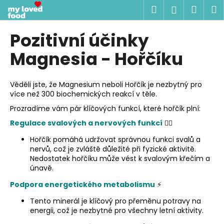
K
Přejít
Hledat
Náku
M
Přihlášen
na
o
obsah
Zpět
Zpět
košík
š
Pozitivní účinky
í
C
Magnesia - Hořčíku
k
o
p
Věděli jste, že Magnesium neboli Hořčík je nezbytný pro
o
více než 300 biochemických reakcí v těle.
t
Prozradíme vám pár klíčových funkcí, které hořčík plní:
ř
Regulace svalových a nervových funkcí
🏋️
e
Hořčík pomáhá udržovat správnou funkci svalů a
b
nervů, což je zvláště důležité při fyzické aktivitě.
u
Nedostatek hořčíku může vést k svalovým křečím a
únavě.
j
e
Podpora energetického metabolismu
⚡
t
Tento minerál je klíčový pro přeměnu potravy na
e
energii, což je nezbytné pro všechny letní aktivity.
n