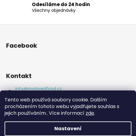
s
Odesíláme do 24 hodin
u
Všechny objednávky
Z
á
p
Facebook
a
t
í
Kontakt
info
@
mylovedfood.cz
+420777977369
Tento web používá soubory cookie. Dalším
https://www.facebook.com/eatgoodlookgreat
procházením tohoto webu vyjadřujete souhlas s
mylovedfood.cz/
jejich používáním.. Více informací
zde
.
Nastavení
Vytvořil Shoptet