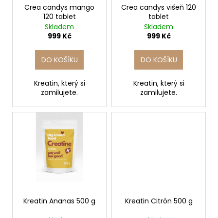
č
o
Crea candys mango
Crea candys višeň 120
u
120 tablet
tablet
d
j
Skladem
Skladem
e
u
999 Kč
999 Kč
m
k
e
t
DO KOŠÍKU
DO KOŠÍKU
ů
EXTREME
Kreatin, který si
Kreatin, který si
FAT
zamilujete.
zamilujete.
BURNER
-
90
KAPSLÍ
2
599
Kč
Kreatin Ananas 500 g
Kreatin Citrón 500 g