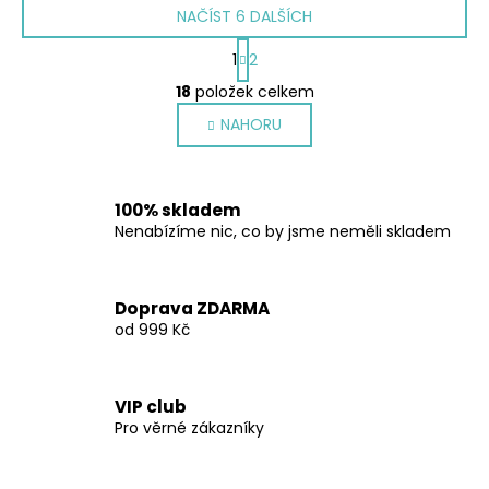
NAČÍST 6 DALŠÍCH
S
1
2
t
O
r
18
položek celkem
v
á
NAHORU
l
n
k
á
o
d
v
a
100% skladem
á
c
Nenabízíme nic, co by jsme neměli skladem
n
í
í
p
r
Doprava ZDARMA
v
od 999 Kč
k
y
v
VIP club
ý
Pro věrné zákazníky
p
i