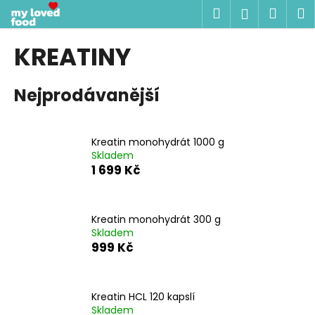
K
Přejít
Hledat
Náku
M
Přihlášen
na
o
obsah
Zpět
Zpět
košík
š
KREATINY
í
C
k
Nejprodávanější
o
p
o
Kreatin monohydrát 1000 g
t
Skladem
ř
1 699 Kč
e
b
u
Kreatin monohydrát 300 g
Skladem
j
999 Kč
e
t
e
Kreatin HCL 120 kapslí
n
Skladem