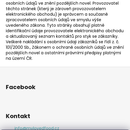
osobních údajů ve znění pozdějších novel. Provozovatel
těchto stránek (který je zároveň provozovatelem
elektronického obchodu) je správcem a současně
zpracovatelem osobních údajů ve smyslu výše
uvedeného zákona. Tyto stránky obsahují platné
identifikační údaje provozovatele elektronického obchodu
a aktualizovaný seznam kontaktů pro styk se zákazníky.
Veškeré nakládání s osobními údaji zákazníků se řídí z. č.
101/2000 Sb., Zákonem o ochraně osobních údajů ve znění
pozdějších novel a ostatními právními předpisy platnými
na území ČR.
Z
á
p
Facebook
a
t
í
Kontakt
info
@
mylovedfood.cz