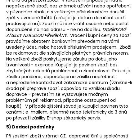
14 dnů od převzetí zboží. V takovém případě je nutno
nepoškozené zboží, bez známek užívání nebo opotřebení,
v původním obalu a s veškerým příslušenstvím doručit
zpět v uvedené lhůtě (určující je datum doručení zboží
prodávajícímu). Zboží můžete vrátit osobně nebo poslat
doporučeně na naši adresu - ne na dobírku.
DOBÍRKOVÉ
ZÁSILKY NEBUDOU PŘEBÍRÁNY.
Vrácení kupní ceny za zboží
provádíme obratem bankovním převodem na vámi
uvedený účet, nebo hotově příslušným prodejcem. Zboží
lze reklamovat dle stávajících platných právních norem.
Na veškeré zboží poskytujeme záruku po dobu jeho
trvanlivosti - expirace. Kupující je povinen zboží bez
zbytečných odkladů prohlédnout a zkontrolovat. Pokud je
zásilka poničena, doporučujeme zásilku nepřebírat
a neprodleně kontaktovat zákaznické centrum (vznikne-li
škoda při přepravě zboží, odpovídá za vzniklou škodu
dopravce - převzetím se vystavujete možným
problémům při reklamaci, případně odstoupení od
koupě). V případě zjištění závad je kupující povinen tyto
oznámit e-mailem, písemně nebo telefonicky do 3 dnů
po převzetí zásilky E-shop zákaznický servis.
5) Dodací podmínky
Při zasílání zboží v rámci CZ., dopravné činí u společnosti