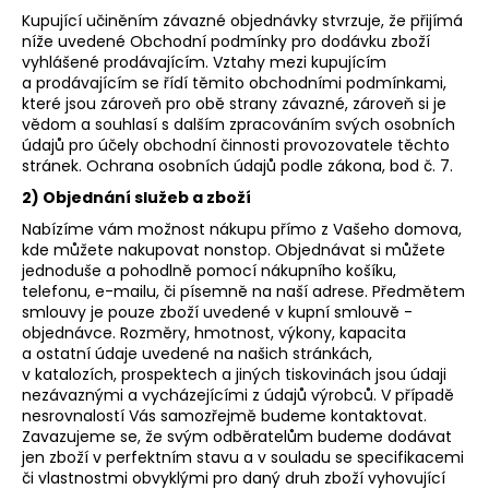
a
Kupující učiněním závazné objednávky stvrzuje, že přijímá
níže uvedené Obchodní podmínky pro dodávku zboží
j
vyhlášené prodávajícím. Vztahy mezi kupujícím
í
a prodávajícím se řídí těmito obchodními podmínkami,
které jsou zároveň pro obě strany závazné, zároveň si je
t
vědom a souhlasí s dalším zpracováním svých osobních
?
údajů pro účely obchodní činnosti provozovatele těchto
stránek. Ochrana osobních údajů podle zákona, bod č. 7.
2) Objednání služeb a zboží
Nabízíme vám možnost nákupu přímo z Vašeho domova,
kde můžete nakupovat nonstop. Objednávat si můžete
HLEDAT
jednoduše a pohodlně pomocí nákupního košíku,
telefonu, e-mailu, či písemně na naší adrese. Předmětem
smlouvy je pouze zboží uvedené v kupní smlouvě -
objednávce. Rozměry, hmotnost, výkony, kapacita
D
a ostatní údaje uvedené na našich stránkách,
o
v katalozích, prospektech a jiných tiskovinách jsou údaji
p
nezávaznými a vycházejícími z údajů výrobců. V případě
o
nesrovnalostí Vás samozřejmě budeme kontaktovat.
Zavazujeme se, že svým odběratelům budeme dodávat
r
jen zboží v perfektním stavu a v souladu se specifikacemi
u
či vlastnostmi obvyklými pro daný druh zboží vyhovující