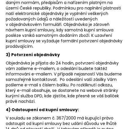
č
daným normám, předpisům a nařízením platným na
u
území České republiky. Podmínkou pro naplnění platnosti
j
naší elektronické objednávky je vyplnění veškerých
e
požadovaných údajů a náležitostí uvedených
v objednávkovém formuláři. Objednávka je zároveň
m
návrhem kupní smlouvy, kdy samotná kupní smlouva
e
posléze vzniká samotným dodáním zboží. K uzavření
kupní smlouvy se vyžaduje formální potvrzení objednávky
prodávajícím.
EXTREME
FAT
3) Potvrzení objednávky
BURNER
Objednávka je přijata do 24 hodin, potvrzení objednávky
-
90
vám zašleme e-mailem, o odeslání budete taktéž
KAPSLÍ
informováni e-mailem. V případě nejasností Vás budeme
samozřejmě kontaktovat. Po odeslání vaší zásilky Vám
2
pošleme e-mail s číslem balíku. Po rozkliknutí odkazu,
599
který e-mail obsahuje, se dostanete na webové stránky
Kč
kurýrní služba DPD, kde zjistíte, kde přesně se váš balíček
právě nachází.
4) Odstoupení od kupní smlouvy:
V souladu se zákonem č. 367/2000 má kupující právo
odstoupit od kupní smlouvy bez udání důvodu ve lhůtě