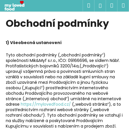
K
Přejít
Hledat
Náku
M
Přihlášen
na
o
obsah
Zpět
Zpět
košík
š
Obchodní podmínky
í
C
k
o
1) Všeobecná ustanovení
p
o
Tyto obchodní podmínky („obchodní podmínky“)
t
společnosti Mik&Myf s.r.o., IČO: 09166696, se sídlem Nábř.
Protifašistických bojovníků 3200/14a,(„Prodávající“)
ř
upravují vzájemná práva a povinnosti smluvních stran
e
vzniklá v souvislosti nebo na základě kupní smlouvy na
b
zboží uzavírané mezi Prodávajícím a jinou fyzickou
osobou („Kupující“) prostřednictvím internetového
u
obchodu Prodávajícího provozovaného na webové
j
stránce („Internetový obchod“) umístěné na internetové
adrese
https://mylovedfood.cz/
(„webová stránka“), a to
e
prostřednictvím rozhraní webové stránky („webové
t
rozhraní obchodu“). Tyto obchodní podmínky se vztahují i
e
na služby nabízené a poskytované Prodávajícím
Kupujícímu v souvislosti s nabízením a prodejem zboží.
n