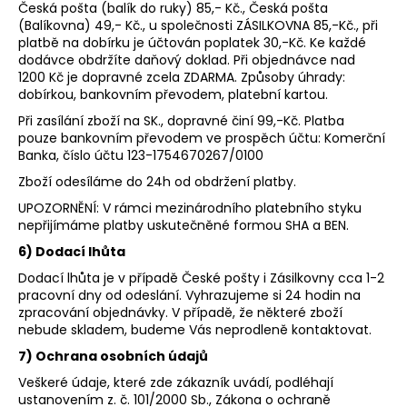
Česká pošta (balík do ruky) 85,- Kč., Česká pošta
(Balíkovna) 49,- Kč., u společnosti ZÁSILKOVNA 85,-Kč., při
platbě na dobírku je účtován poplatek 30,-Kč. Ke každé
dodávce obdržíte daňový doklad. Při objednávce nad
1200 Kč je dopravné zcela ZDARMA. Způsoby úhrady:
dobírkou, bankovním převodem, platební kartou.
Při zasílání zboží na SK., dopravné činí 99,-Kč. Platba
pouze bankovním převodem ve prospěch účtu: Komerční
Banka, číslo účtu 123-1754670267/0100
Zboží odesíláme do 24h od obdržení platby.
UPOZORNĚNÍ: V rámci mezinárodního platebního styku
nepřijímáme platby uskutečněné formou SHA a BEN.
6) Dodací lhůta
Dodací lhůta je v případě České pošty i Zásilkovny cca 1-2
pracovní dny od odeslání. Vyhrazujeme si 24 hodin na
zpracování objednávky. V případě, že některé zboží
nebude skladem, budeme Vás neprodleně kontaktovat.
7) Ochrana osobních údajů
Veškeré údaje, které zde zákazník uvádí, podléhají
ustanovením z. č. 101/2000 Sb., Zákona o ochraně