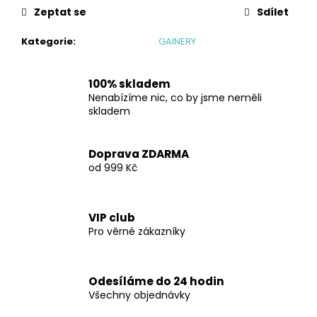
č
Zeptat se
Sdílet
u
j
Kategorie
:
GAINERY
e
m
e
100% skladem
Nenabízíme nic, co by jsme neměli
skladem
MICELÁRNÍ
KAZEIN
ČOKOLÁDA
Doprava ZDARMA
S
od 999 Kč
BANÁNEM
1000
G
1
VIP club
999
Pro věrné zákazníky
Kč
Odesíláme do 24 hodin
Všechny objednávky