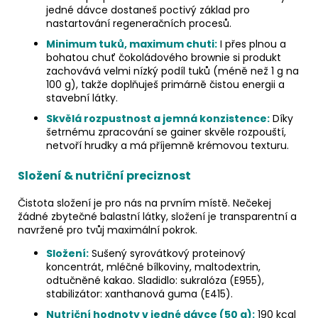
jedné dávce dostaneš poctivý základ pro
nastartování regeneračních procesů.
Minimum tuků, maximum chuti:
I přes plnou a
bohatou chuť čokoládového brownie si produkt
zachovává velmi nízký podíl tuků (méně než 1 g na
100 g), takže doplňuješ primárně čistou energii a
stavební látky.
Skvělá rozpustnost a jemná konzistence:
Díky
šetrnému zpracování se gainer skvěle rozpouští,
netvoří hrudky a má příjemně krémovou texturu.
Složení & nutriční preciznost
Čistota složení je pro nás na prvním místě. Nečekej
žádné zbytečné balastní látky, složení je transparentní a
navržené pro tvůj maximální pokrok.
Složení:
Sušený syrovátkový proteinový
koncentrát, mléčné bílkoviny, maltodextrin,
odtučněné kakao. Sladidlo: sukralóza (E955),
stabilizátor: xanthanová guma (E415).
Nutriční hodnoty v jedné dávce (50 g):
190 kcal