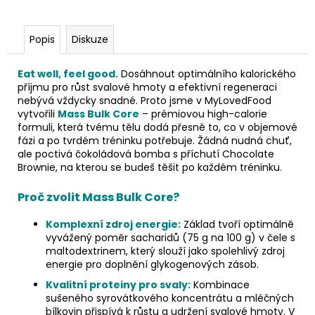
Popis
Diskuze
Eat well, feel good.
Dosáhnout optimálního kalorického
příjmu pro růst svalové hmoty a efektivní regeneraci
nebývá vždycky snadné. Proto jsme v MyLovedFood
vytvořili
Mass Bulk Core
– prémiovou high-calorie
formuli, která tvému tělu dodá přesně to, co v objemové
fázi a po tvrdém tréninku potřebuje. Žádná nudná chuť,
ale poctivá čokoládová bomba s příchutí Chocolate
Brownie, na kterou se budeš těšit po každém tréninku.
Proč zvolit Mass Bulk Core?
Komplexní zdroj energie:
Základ tvoří optimálně
vyvážený poměr sacharidů (75 g na 100 g) v čele s
maltodextrinem, který slouží jako spolehlivý zdroj
energie pro doplnění glykogenových zásob.
Kvalitní proteiny pro svaly:
Kombinace
sušeného syrovátkového koncentrátu a mléčných
bílkovin přispívá k růstu a udržení svalové hmoty. V