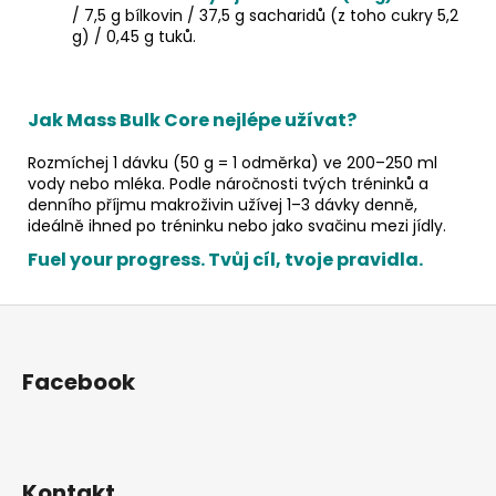
/ 7,5 g bílkovin / 37,5 g sacharidů (z toho cukry 5,2
g) / 0,45 g tuků.
Jak Mass Bulk Core nejlépe užívat?
Rozmíchej 1 dávku (50 g = 1 odměrka) ve 200–250 ml
vody nebo mléka. Podle náročnosti tvých tréninků a
denního příjmu makroživin užívej 1–3 dávky denně,
ideálně ihned po tréninku nebo jako svačinu mezi jídly.
Fuel your progress. Tvůj cíl, tvoje pravidla.
Z
á
p
Facebook
a
t
í
Kontakt