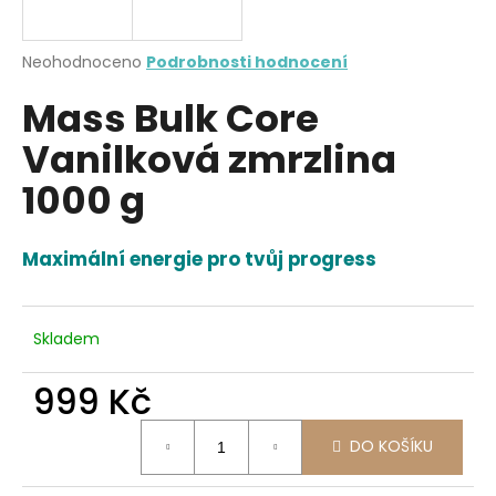
a
j
Průměrné
Neohodnoceno
Podrobnosti hodnocení
í
hodnocení
Mass Bulk Core
produktu
t
je
?
Vanilková zmrzlina
0,0
z
1000 g
5
hvězdiček.
Maximální energie pro tvůj progress
HLEDAT
Skladem
D
o
999 Kč
p
o
Měrná
DO KOŠÍKU
r
cena:
u