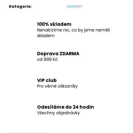
č
u
Kategorie
:
GAINERY
j
e
100% skladem
m
Nenabízíme nic, co by jsme neměli
e
skladem
EXTREME
Doprava ZDARMA
FAT
od 999 Kč
BURNER
-
90
KAPSLÍ
VIP club
2
Pro věrné zákazníky
599
Kč
Odesíláme do 24 hodin
Všechny objednávky