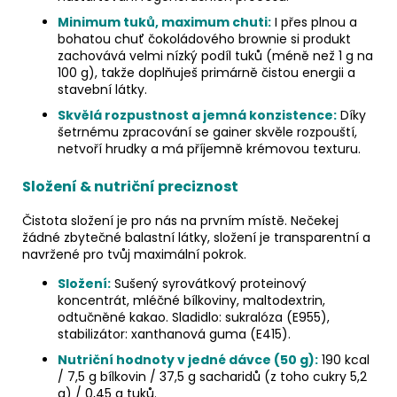
Minimum tuků, maximum chuti:
I přes plnou a
bohatou chuť čokoládového brownie si produkt
zachovává velmi nízký podíl tuků (méně než 1 g na
100 g), takže doplňuješ primárně čistou energii a
stavební látky.
Skvělá rozpustnost a jemná konzistence:
Díky
šetrnému zpracování se gainer skvěle rozpouští,
netvoří hrudky a má příjemně krémovou texturu.
Složení & nutriční preciznost
Čistota složení je pro nás na prvním místě. Nečekej
žádné zbytečné balastní látky, složení je transparentní a
navržené pro tvůj maximální pokrok.
Složení:
Sušený syrovátkový proteinový
koncentrát, mléčné bílkoviny, maltodextrin,
odtučněné kakao. Sladidlo: sukralóza (E955),
stabilizátor: xanthanová guma (E415).
Nutriční hodnoty v jedné dávce (50 g):
190 kcal
/ 7,5 g bílkovin / 37,5 g sacharidů (z toho cukry 5,2
g) / 0,45 g tuků.