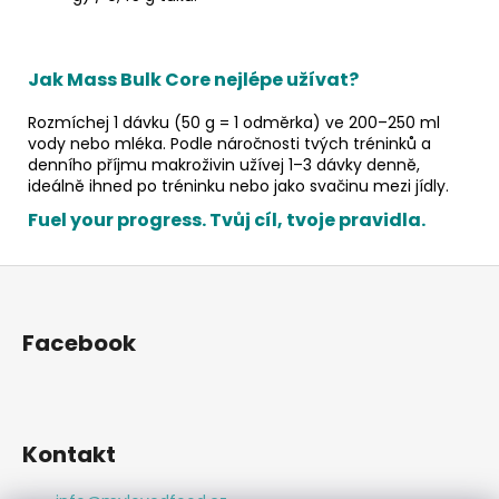
Jak Mass Bulk Core nejlépe užívat?
Rozmíchej 1 dávku (50 g = 1 odměrka) ve 200–250 ml
vody nebo mléka. Podle náročnosti tvých tréninků a
denního příjmu makroživin užívej 1–3 dávky denně,
ideálně ihned po tréninku nebo jako svačinu mezi jídly.
Fuel your progress. Tvůj cíl, tvoje pravidla.
Z
á
p
Facebook
a
t
í
Kontakt