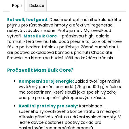
Popis
Diskuze
Eat well, feel good.
Dosáhnout optimálního kalorického
příjmu pro růst svalové hmoty a efektivní regeneraci
nebývá vždycky snadné. Proto jsme v MyLovedFood
vytvořili
Mass Bulk Core
– prémiovou high-calorie
formuli, která tvému tělu dodá přesně to, co v objemové
fázi a po tvrdém tréninku potřebuje. Žádná nudná chuť,
ale poctivá čokoládová bomba s příchutí Chocolate
Brownie, na kterou se budeš těšit po každém tréninku.
Proč zvolit Mass Bulk Core?
Komplexní zdroj energie:
Základ tvoří optimálně
vyvážený poměr sacharidů (75 g na 100 g) v čele s
maltodextrinem, který slouží jako spolehlivý zdroj
energie pro doplnění glykogenových zásob.
Kvalitní proteiny pro svaly:
Kombinace
sušeného syrovátkového koncentrátu a mléčných
bílkovin přispívá k růstu a udržení svalové hmoty. V
jedné dávce dostaneš poctivý základ pro
nastartování regeneračních procesů.