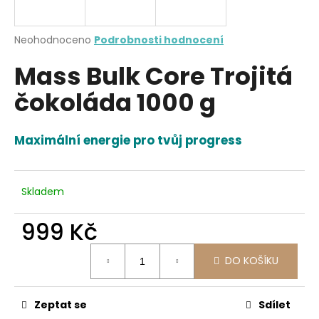
a
j
Průměrné
Neohodnoceno
Podrobnosti hodnocení
í
hodnocení
Mass Bulk Core Trojitá
produktu
t
je
?
čokoláda 1000 g
0,0
z
5
hvězdiček.
Maximální energie pro tvůj progress
HLEDAT
Skladem
999 Kč
D
o
Měrná
p
DO KOŠÍKU
cena:
o
r
u
Zeptat se
Sdílet