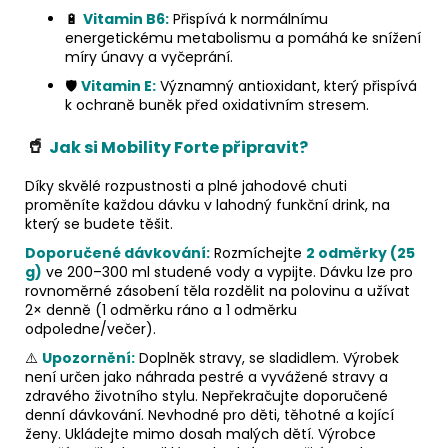
🔋
Vitamin B6:
Přispívá k normálnímu
energetickému metabolismu a pomáhá ke snížení
míry únavy a vyčeprání.
🛡️
Vitamin E:
Významný antioxidant, který přispívá
k ochraně buněk před oxidativním stresem.
🥤
Jak si Mobility Forte připravit?
Díky skvělé rozpustnosti a plné jahodové chuti
proměníte každou dávku v lahodný funkční drink, na
který se budete těšit.
Doporučené dávkování:
Rozmíchejte
2 odměrky (25
g)
ve 200–300 ml studené vody a vypijte. Dávku lze pro
rovnoměrné zásobení těla rozdělit na polovinu a užívat
2× denně (1 odměrku ráno a 1 odměrku
odpoledne/večer).
⚠️
Upozornění:
Doplněk stravy, se sladidlem. Výrobek
není určen jako náhrada pestré a vyvážené stravy a
zdravého životního stylu. Nepřekračujte doporučené
denní dávkování. Nevhodné pro děti, těhotné a kojící
ženy. Ukládejte mimo dosah malých dětí. Výrobce