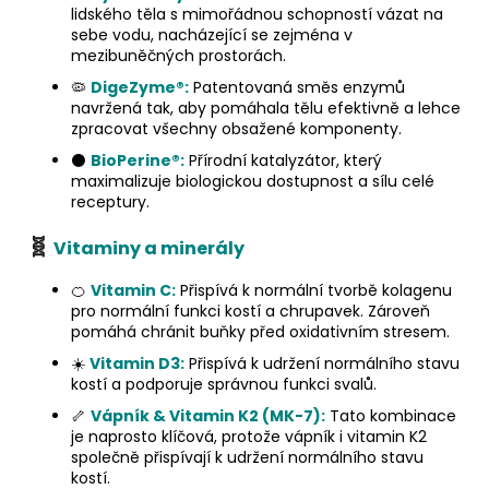
lidského těla s mimořádnou schopností vázat na
sebe vodu, nacházející se zejména v
mezibuněčných prostorách.
🦠
DigeZyme®:
Patentovaná směs enzymů
navržená tak, aby pomáhala tělu efektivně a lehce
zpracovat všechny obsažené komponenty.
⚫
BioPerine®:
Přírodní katalyzátor, který
maximalizuje biologickou dostupnost a sílu celé
receptury.
🧬
Vitaminy a minerály
🍊
Vitamin C:
Přispívá k normální tvorbě kolagenu
pro normální funkci kostí a chrupavek. Zároveň
pomáhá chránit buňky před oxidativním stresem.
☀️
Vitamin D3:
Přispívá k udržení normálního stavu
kostí a podporuje správnou funkci svalů.
🦴
Vápník & Vitamin K2 (MK-7):
Tato kombinace
je naprosto klíčová, protože vápník i vitamin K2
společně přispívají k udržení normálního stavu
kostí.