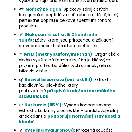
vyskytuje zejména v chrupavčitých strukturách.
🐟
Mořský kolagen:
Špičkový zdroj čistých
kolagenních peptidů z mořského prostředí, který
perfektně doplňuje celkové spektrum tohoto
produktu.
🦴
Glukosamin sulfát & Chondroitin
sulfát:
Látky, které jsou přirozenou a základní
stavební součástí struktur našeho těla.
⚙️
MSM (methylsulfonylmethan):
Organická a
skvěle využitelná forma síry. Síra je klíčovým
prvkem pro tvorbu důležitých aminokyselin a
bílkovin v těle.
🌿
Boswellia serrata (extrakt 5:1):
Extrakt z
kadidlovníku pilovitého, který
prokazatelně
přispívá k udržení normálního
stavu kloubů
.
🌱
Kurkumin (95 %):
Vysoce koncentrovaný
extrakt z kurkumy dlouhé, který představuje silný
antioxidant a
podporuje normální stav kostí a
kloubů
.
💧
Kyselina hyaluronová:
Přirozená součást