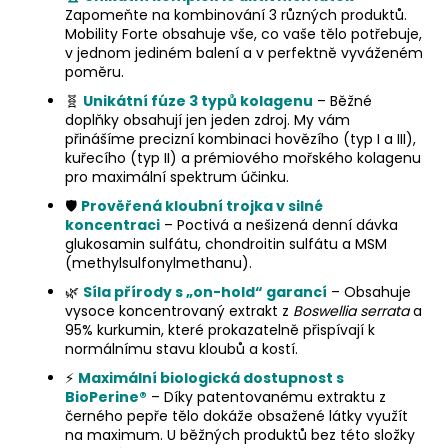
Zapomeňte na kombinování 3 různých produktů.
Mobility Forte obsahuje vše, co vaše tělo potřebuje,
v jednom jediném balení a v perfektně vyváženém
poměru.
🧬
Unikátní fúze 3 typů kolagenu
– Běžné
doplňky obsahují jen jeden zdroj. My vám
přinášíme precizní kombinaci hovězího (typ I a III),
kuřecího (typ II) a prémiového mořského kolagenu
pro maximální spektrum účinku.
🛡️
Prověřená kloubní trojka v silné
koncentraci
– Poctivá a nešizená denní dávka
glukosamin sulfátu, chondroitin sulfátu a MSM
(methylsulfonylmethanu).
🌿
Síla přírody s „on-hold“ garancí
– Obsahuje
vysoce koncentrovaný extrakt z
Boswellia serrata
a
95% kurkumin, které prokazatelně přispívají k
normálnímu stavu kloubů a kostí.
⚡
Maximální biologická dostupnost s
BioPerine®
– Díky patentovanému extraktu z
černého pepře tělo dokáže obsažené látky využít
na maximum. U běžných produktů bez této složky