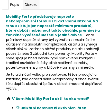
Popis
Diskuze
Mobility Forte představuje naprosto
nekompromisní formuli s 19 aktivními látkami. Na
trhu existuje jen naprosté minimum produktů,
které dokáží nabídnout takto obsáhlé, prémiové a
funkčně vyvážené složení v jediné dávce.
Tento
prémiový doplněk stravy byl vytvořen s maximálním
důrazem na absolutní komplexnost, čistotu a synergii
všech složek. Zatímco běžné produkty na trhu nabízejí
pouze 2 nebo 3 základní komponenty, Mobility Forte v
sobě spojuje hned několik typů špičkového kolagenu,
tradiční osvědčené látky, silné rostlinné extrakty,
patentované enzymy a klíčové vitaminy s minerály.
Je to ultimátní volba pro sportovce, těžce pracující a
každého, kdo odmítá dělat kompromisy a chce svému
tělu dopřát absolutní špičku v oblasti moderní doplňkové
výživy.
🔥
V čem Mobility Forte drtí konkurenci?
🏆
Unikátní komplex 19 aktivních látek
–