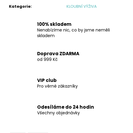
č
u
Kategorie
:
KLOUBNÍ VÝŽIVA
j
e
100% skladem
m
Nenabízíme nic, co by jsme neměli
e
skladem
KREATIN
Doprava ZDARMA
MONOHYDRÁT
od 999 Kč
1000
G
1
699
VIP club
Kč
Pro věrné zákazníky
Odesíláme do 24 hodin
Všechny objednávky