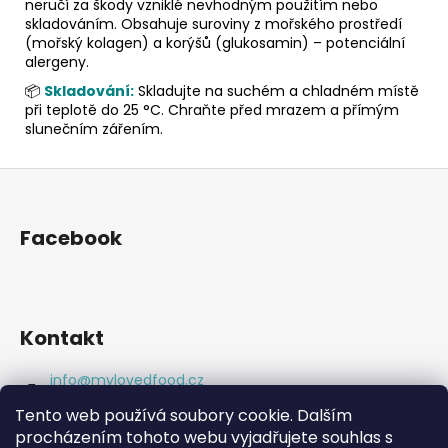
neručí za škody vzniklé nevhodným použitím nebo
skladováním. Obsahuje suroviny z mořského prostředí
(mořský kolagen) a korýšů (glukosamin) – potenciální
alergeny.
📦
Skladování:
Skladujte na suchém a chladném místě
při teplotě do 25 °C. Chraňte před mrazem a přímým
slunečním zářením.
Z
á
p
Facebook
a
t
í
Kontakt
info
@
mylovedfood.cz
+420777977369
Tento web používá soubory cookie. Dalším
https://www.facebook.com/eatgoodlookgreat
procházením tohoto webu vyjadřujete souhlas s