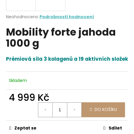
a
j
Průměrné
Neohodnoceno
Podrobnosti hodnocení
í
hodnocení
Mobility forte jahoda
produktu
t
je
?
1000 g
0,0
z
5
hvězdiček.
Prémiová síla 3 kolagenů a 19 aktivních složek
HLEDAT
Skladem
4 999 Kč
D
o
Měrná
p
DO KOŠÍKU
cena:
o
r
u
Zeptat se
Sdílet