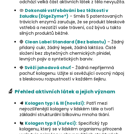
odchází velká část aktivních látek z těla nevyužita.
🦠
Dokonalé vstřebávání bez těžkosti v
žaludku (DigeZyme®)
– Směs 5 patentovaných
trávicích enzymů zaručuje, že se produkt bleskově
vstřebá a nezatíží vaše trávení, což bývá u takto
silných produktů běžné.
🛑
Clean Label Standard (Bez balastu)
– Žádný
přidaný cukr, žádný lepek, žádná laktóza. Čisté
složení bez zbytečných chemických plnidel,
levných pojiv a syntetických barviv.
🍓
Svěží jahodová chuť
– Žádná nepříjemná
pachuť kolagenu. Užijte si osvěžující ovocný nápoj
s bleskovou rozpustností v každém šejkru.
🔬
Přehled aktivních látek a jejich význam
🥩
Kolagen typ I & III (hovězí):
Patří mezi
nejrozšířenější kolageny v lidském těle a tvoří
základní strukturální bílkovinu mnoha tkání.
🐔
Kolagen typ II (kuřecí):
Specifický typ
kolagenu, který se v lidském organismu přirozeně