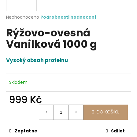
a
j
Průměrné
Neohodnoceno
Podrobnosti hodnocení
í
hodnocení
Rýžovo-ovesná
produktu
t
je
?
Vanilková 1000 g
0,0
z
5
hvězdiček.
Vysoký obsah proteinu
HLEDAT
Skladem
999 Kč
D
o
Měrná
p
DO KOŠÍKU
cena:
o
r
u
Zeptat se
Sdílet