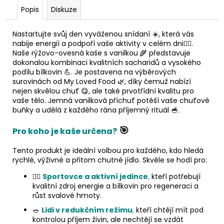
Popis
Diskuze
Nastartujte svůj den vyváženou snídaní ☀️, která vás
nabije energií a podpoří vaše aktivity v celém dni🏋️‍♂️.
Naše rýžovo-ovesná kaše s vanilkou 🌾 představuje
dokonalou kombinaci kvalitních sacharidů a vysokého
podílu bílkovin 💪. Je postavena na výběrových
surovinách od My Loved Food 🌿, díky čemuž nabízí
nejen skvělou chuť 😋, ale také prvotřídní kvalitu pro
vaše tělo. Jemná vanilková příchuť potěší vaše chuťové
buňky a udělá z každého rána příjemný rituál 🥣.
🎯
Pro koho je kaše určena?
Tento produkt je ideální volbou pro každého, kdo hledá
rychlé, výživné a přitom chutné jídlo. Skvěle se hodí pro:
🏃‍♂️
Sportovce a aktivní jedince
,
kteří potřebují
kvalitní zdroj energie a bílkovin pro regeneraci a
růst svalové hmoty.
🥗
Lidi v redukčním režimu
,
kteří chtějí mít pod
kontrolou příjem živin, ale nechtějí se vzdát