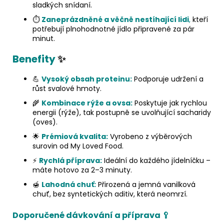
sladkých snídaní.
⏱️
Zaneprázdněné a věčně nestíhající lidi
,
kteří
potřebují plnohodnotné jídlo připravené za pár
minut.
Benefity
✨
💪
Vysoký obsah proteinu:
Podporuje udržení a
růst svalové hmoty.
🌾
Kombinace rýže a ovsa:
Poskytuje jak rychlou
energii (rýže), tak postupně se uvolňující sacharidy
(oves).
🌟
Prémiová kvalita:
Vyrobeno z výběrových
surovin od My Loved Food.
⚡
Rychlá příprava:
Ideální do každého jídelníčku –
máte hotovo za 2–3 minuty.
🍯
Lahodná chuť:
Přirozená a jemná vanilková
chuť, bez syntetických aditiv, která neomrzí.
Doporučené dávkování a příprava 🥄