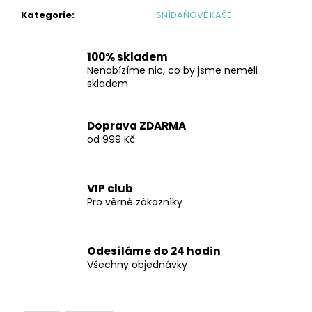
č
u
Kategorie
:
SNÍDAŇOVÉ KAŠE
j
e
100% skladem
m
Nenabízíme nic, co by jsme neměli
e
skladem
MICELÁRNÍ
Doprava ZDARMA
KAZEIN
od 999 Kč
ČOKOLÁDA
1000
G
1
VIP club
999
Pro věrné zákazníky
Kč
Odesíláme do 24 hodin
Všechny objednávky