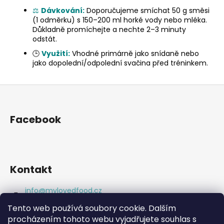
⚖️
Dávkování:
Doporučujeme smíchat 50 g směsi
(1 odměrku) s 150–200 ml horké vody nebo mléka.
Důkladně promíchejte a nechte 2–3 minuty
odstát.
🕒
Využití:
Vhodné primárně jako snídaně nebo
jako dopolední/odpolední svačina před tréninkem.
Z
á
p
Facebook
a
t
í
Kontakt
info
@
mylovedfood.cz
+420777977369
Tento web používá soubory cookie. Dalším
https://www.facebook.com/eatgoodlookgreat
procházením tohoto webu vyjadřujete souhlas s