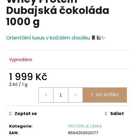
je
a
Dubajská čokoláda
0,0
z
j
1000 g
5
í
hvězdiček.
t
Orientální luxus v každém doušku
🍫🕌✨
?
Vyprodáno
HLEDAT
1 999 Kč
Měrná
2 Kč / 1 g
cena:
DO KOŠÍKU
D
o
p
Zeptat se
Sdílet
o
r
Kategorie
:
PROTEIN JE LÁSKA
u
EAN
:
8594203020177