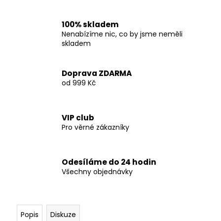
č
u
j
100% skladem
e
Nenabízíme nic, co by jsme neměli
m
skladem
e
Doprava ZDARMA
od 999 Kč
ALFA
-
SÍLA
Z
VIP club
PŘÍRODY
90
Pro věrné zákazníky
KAPSLÍ
2
499
Odesíláme do 24 hodin
Kč
Všechny objednávky
Popis
Diskuze