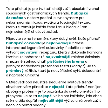
Tato příchuť je pro ty, kteří chtějí zažít absolutní vrchol
současných gastronomických trendů.
Dubajská
čokoláda
v našem podání je synonymem pro
nekompromisní luxus, exotiku a fascinující texturu,
kterou si zamiluje každá žena i muž hledající ten
nejmodernější chuťový zážitek.
Připravte se na fenomén, který dobyl svět. Naše příchuť
Dubajská čokoláda
je
nejlahodnější
fitness
interpretací legendární cukrovinky. Podařilo se nám
vytvořit
inovativní
recepturu, která v dokonalé harmonii
kombinuje bohatost té
nejkvalitnější
mléčné čokolády
s nezaměnitelnou chutí
pistáciového krému
a
jemným nádechem praženého těsta (kadayif). Je to
prémiový
zážitek, který je neuvěřitelně sytý, dekadentní
a naprosto unikátní.
V MyLovedFood neustále sledujeme světové trendy,
abychom vám přinesli to
nejlepší
.
Tato příchuť není jen
obyčejný protein – je to pozvánka do světa orientálního
přepychu. Je to ta
nejlepší
volba pro každého, kdo chce
svému tělu dopřát
nejkvalitnější
výživu a zároveň zažít
něco, co nemá obdoby.