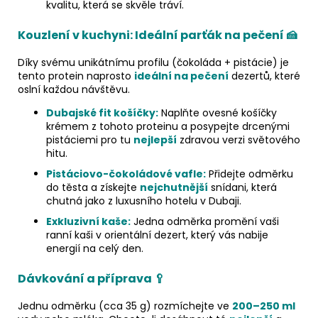
kvalitu, která se skvěle tráví.
Kouzlení v kuchyni: Ideální parťák na pečení 🍰
Díky svému unikátnímu profilu (čokoláda + pistácie) je
tento protein naprosto
ideální na pečení
dezertů, které
oslní každou návštěvu.
Dubajské fit košíčky:
Naplňte ovesné košíčky
krémem z tohoto proteinu a posypejte drcenými
pistáciemi pro tu
nejlepší
zdravou verzi světového
hitu.
Pistáciovo-čokoládové vafle:
Přidejte odměrku
do těsta a získejte
nejchutnější
snídani, která
chutná jako z luxusního hotelu v Dubaji.
Exkluzivní kaše:
Jedna odměrka promění vaši
ranní kaši v orientální dezert, který vás nabije
energií na celý den.
Dávkování a příprava
🥄
Jednu odměrku (cca 35 g) rozmíchejte ve
200–250 ml