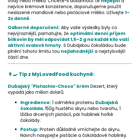
vody nebo mléka. Chcete-li dosáhnout té
nejlepší
a
nejvíce krémové konzistence, doporučujeme použít
neslazené mandlové nebo pistáciové mléko. Užívejte
1–
2x denně
.
Odborné doporučení:
Aby vaše výsledky byly co
nejvýraznější, pamatujte, že
optimální denní příjem
bílkovin by měl odpovídat 1,5–2 g na každé kilo vaší
aktivní svalové hmoty.
S Dubajskou čokoládou bude
plnění tohoto limitu tou
nejlahodnější
a nejstylovější
částí dne.
👨‍🍳 Tip z MyLovedFood kuchyně:
Dubajský "Pistachio-Choco" krém
Dezert, který
vypadá jako milion dolarů.
Ingredience:
1 odměrka proteinu
Dubajská
čokoláda
,
150g hustého skyru nebo tvarohu, 1
lžička drcených pistácií, pár hoblinek hořké
čokolády.
Postup:
Protein důkladně vmíchejte do skyru.
Navrch nasypejte pistácie a čokoládové hoblinky.