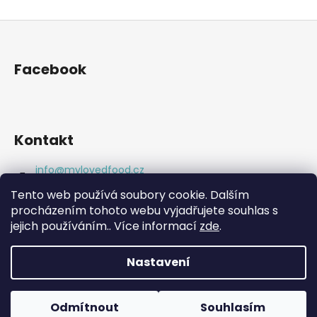
Z
á
p
Facebook
a
t
í
Kontakt
info
@
mylovedfood.cz
+420777977369
Tento web používá soubory cookie. Dalším
https://www.facebook.com/eatgoodlookgreat
procházením tohoto webu vyjadřujete souhlas s
mylovedfood.cz/
jejich používáním.. Více informací
zde
.
Nastavení
Vytvořil Shoptet
Copyright 2026
My Loved Food
. Všechna práva
Odmítnout
Souhlasím
vyhrazena.
Upravit nastavení cookies