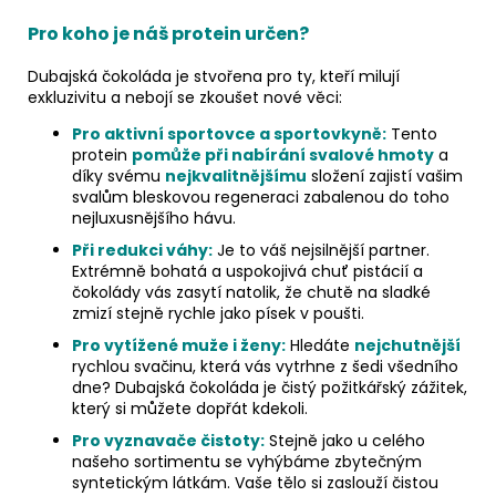
Pro koho je náš protein určen?
Dubajská čokoláda je stvořena pro ty, kteří milují
exkluzivitu a nebojí se zkoušet nové věci:
Pro aktivní sportovce a sportovkyně:
Tento
protein
pomůže při nabírání svalové hmoty
a
díky svému
nejkvalitnějšímu
složení zajistí vašim
svalům bleskovou regeneraci zabalenou do toho
nejluxusnějšího hávu.
Při redukci váhy:
Je to váš nejsilnější partner.
Extrémně bohatá a uspokojivá chuť pistácií a
čokolády vás zasytí natolik, že chutě na sladké
zmizí stejně rychle jako písek v poušti.
Pro vytížené muže i ženy:
Hledáte
nejchutnější
rychlou svačinu, která vás vytrhne z šedi všedního
dne? Dubajská čokoláda je čistý požitkářský zážitek,
který si můžete dopřát kdekoli.
Pro vyznavače čistoty:
Stejně jako u celého
našeho sortimentu se vyhýbáme zbytečným
syntetickým látkám. Vaše tělo si zaslouží čistou