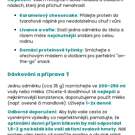
nádech, který jiná příchuť nenahradí.
Karamelový cheesecake:
Přidejte protein do
tvarohové náplně pro neodolatelnou chuť i vůni.
Lívance a vafle:
Stačí jedna odměrka do těsta a
rázem máte
nejchutnější
snídani pro celou
rodinu.
Domácí proteinové tyčinky:
Smíchejte s
ořechovým máslem a vločkami pro perfektní "on-
the-go" snack.
Dávkování a příprava
🥄
Jednu odměrku (cca 35 g) rozmíchejte ve
200–250 ml
vody nebo mléka. Chcete-li dosáhnout té
nejlepší
a
nejkrémovější konzistence, doporučujeme použít mléko
(např. ovesné či mandlové). Užívejte
1–2x denně
.
Odborné doporučení:
Aby byla vaše cesta za
vysněnými výsledky co nejefektivnější, pamatujte, že
optimální denní příjem bílkovin by měl odpovídat
1,5–2 g na každé kilo vaší aktivní svalové hmoty.
Náš
protein vám tento cíl pomůže snadno a chutně splnit.