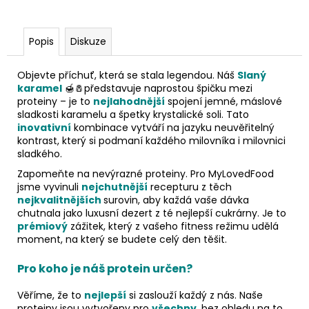
Popis
Diskuze
Objevte příchuť, která se stala legendou. Náš
Slaný
karamel
🍯🧂představuje naprostou špičku mezi
proteiny – je to
nejlahodnější
spojení jemné, máslové
sladkosti karamelu a špetky krystalické soli. Tato
inovativní
kombinace vytváří na jazyku neuvěřitelný
kontrast, který si podmaní každého milovníka i milovnici
sladkého.
Zapomeňte na nevýrazné proteiny. Pro MyLovedFood
jsme vyvinuli
nejchutnější
recepturu z těch
nejkvalitnějších
surovin, aby každá vaše dávka
chutnala jako luxusní dezert z té nejlepší cukrárny. Je to
prémiový
zážitek, který z vašeho fitness režimu udělá
moment, na který se budete celý den těšit.
Pro koho je náš protein určen?
Věříme, že to
nejlepší
si zaslouží každý z nás. Naše
proteiny jsou vytvořeny pro
všechny
,
bez ohledu na to,