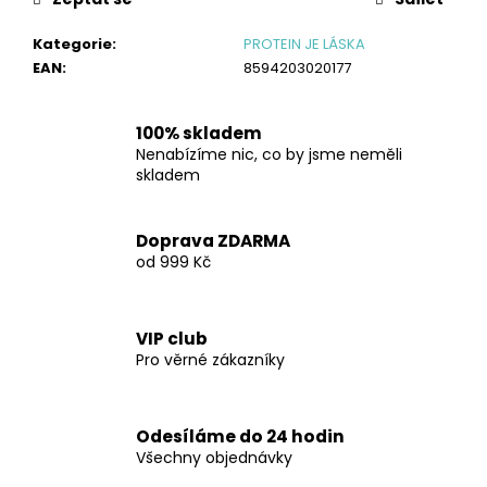
č
u
Kategorie
:
PROTEIN JE LÁSKA
j
EAN
:
8594203020177
e
m
e
100% skladem
Nenabízíme nic, co by jsme neměli
skladem
MICELÁRNÍ
KAZEIN
ČOKOLÁDA
Doprava ZDARMA
S
BANÁNEM
od 999 Kč
1000
G
1
VIP club
999
Pro věrné zákazníky
Kč
Odesíláme do 24 hodin
Všechny objednávky