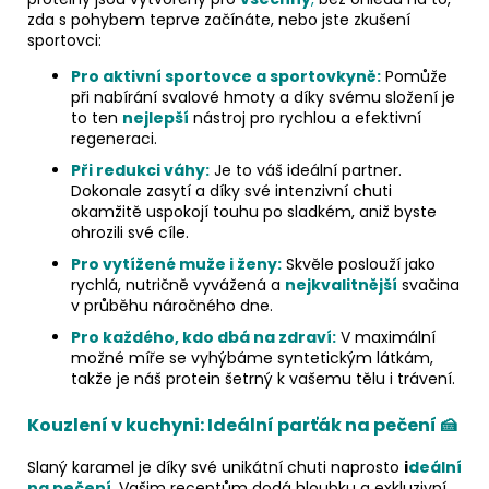
zda s pohybem teprve začínáte, nebo jste zkušení
sportovci:
Pro aktivní sportovce a sportovkyně:
Pomůže
při nabírání svalové hmoty a díky svému složení je
to ten
nejlepší
nástroj pro rychlou a efektivní
regeneraci.
Při redukci váhy:
Je to váš ideální partner.
Dokonale zasytí a díky své intenzivní chuti
okamžitě uspokojí touhu po sladkém, aniž byste
ohrozili své cíle.
Pro vytížené muže i ženy:
Skvěle poslouží jako
rychlá, nutričně vyvážená a
nejkvalitnější
svačina
v průběhu náročného dne.
Pro každého, kdo dbá na zdraví:
V maximální
možné míře se vyhýbáme syntetickým látkám,
takže je náš protein šetrný k vašemu tělu i trávení.
Kouzlení v kuchyni: Ideální parťák na pečení 🍰
Slaný karamel je díky své unikátní chuti naprosto
i
deální
na pečení
.
Vašim receptům dodá hloubku a exkluzivní