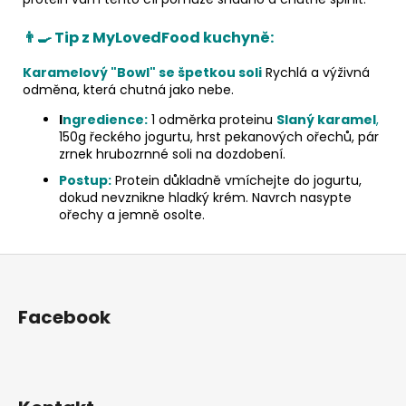
👨‍🍳 Tip z MyLovedFood kuchyně:
Karamelový "Bowl" se špetkou soli
Rychlá a výživná
odměna, která chutná jako nebe.
I
ngredience:
1 odměrka proteinu
Slaný karamel
,
150g řeckého jogurtu, hrst pekanových ořechů, pár
zrnek hrubozrnné soli na dozdobení.
Postup:
Protein důkladně vmíchejte do jogurtu,
dokud nevznikne hladký krém. Navrch nasypte
ořechy a jemně osolte.
Z
á
p
Facebook
a
t
í