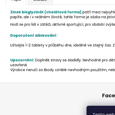
Zinek
bisglycinát (
chelátová forma)
patří mezi nejvyhl
papíře, ale i v reálném životě, tahle forma je sázka na jisto
Hodí se pro lidi v zátěži, aktivně sportující, pro období
Doporučení dávkování:
Užívejte 1-2 tablety v průběhu dne, ideálně ve stejný ča
Upozornění:
Doplněk stravy se sladidly. Nevhodné pro dět
uzavřené.
Výrobce neručí za škody vzniklé nevhodným použitím, neb
Z
á
Fac
p
a
t
Tento web 