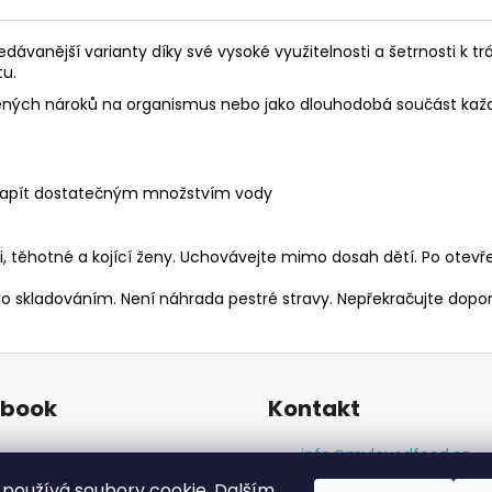
edávanější varianty díky své vysoké využitelnosti a šetrnosti k t
tu.
 zvýšených nároků na organismus nebo jako dlouhodobá součást kaž
s. Zapít dostatečným množstvím vody
i, těhotné a kojící ženy. Uchovávejte mimo dosah dětí. Po otevře
o skladováním. Není náhrada pestré stravy. Nepřekračujte dopo
ebook
Kontakt
info
@
mylovedfood.cz
+420777977369
používá soubory cookie. Dalším