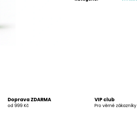
EAA MANGO FRESH 300 G
OMEGA 3 - 90 K
1 599 Kč
1 499 Kč
Doprava ZDARMA
VIP club
od 999 Kč
Pro věrné zákazníky