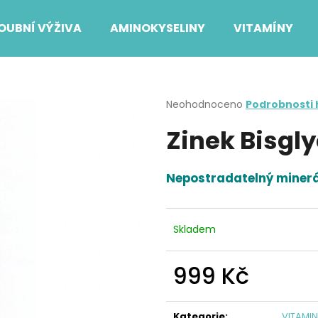
OUBNÍ VÝŽIVA
AMINOKYSELINY
VITAMÍNY
Co potřebujete najít?
Průměrné
Neohodnoceno
Podrobnosti
hodnocení
Zinek Bisgly
produktu
HLEDAT
je
0,0
z
Nepostradatelný minerá
5
Doporučujeme
hvězdiček.
Skladem
999 Kč
Měrná
cena:
Kategorie
:
VITAMI